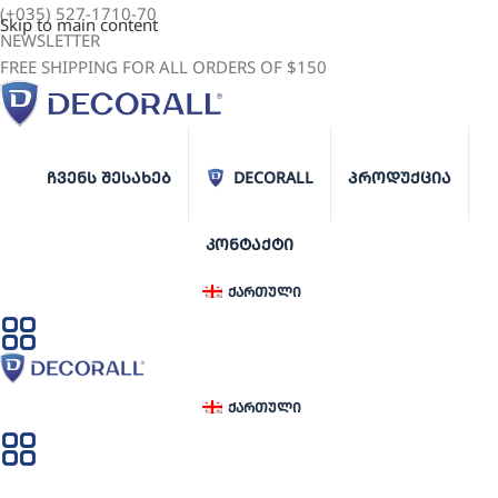
(+035) 527-1710-70
Skip to main content
NEWSLETTER
FREE SHIPPING FOR ALL ORDERS OF $150
ᲩᲕᲔᲜᲡ ᲨᲔᲡᲐᲮᲔᲑ
DECORALL
ᲞᲠᲝᲓᲣᲥᲪᲘᲐ
ᲙᲝᲜᲢᲐᲥᲢᲘ
ᲥᲐᲠᲗᲣᲚᲘ
ᲥᲐᲠᲗᲣᲚᲘ