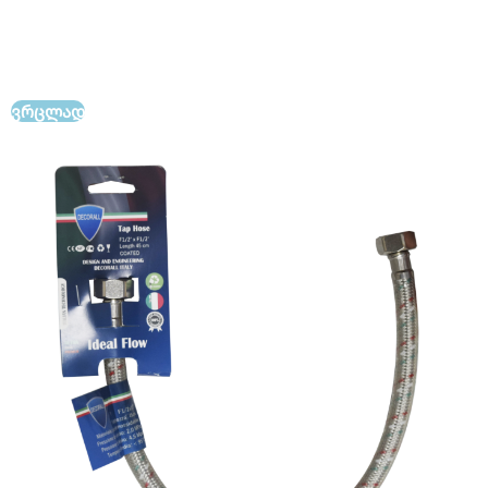
მილის სამუშაო წნევა 2.0 მპა, მაქსიმალური წნევის
ზღვარი 4.5 მპა და ტემპერატურის ზღვარი < 95°C. ეს
მილები განისაზღვრება მაღალი ხარისხითა და
გამძლეობით.
ᲕᲠᲪᲚᲐᲓ