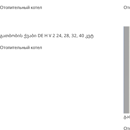
Отопительный котел
От
გათბობის ქვაბი DE H V 2 24, 28, 32, 40 კვტ
Отопительный котел
გა
От