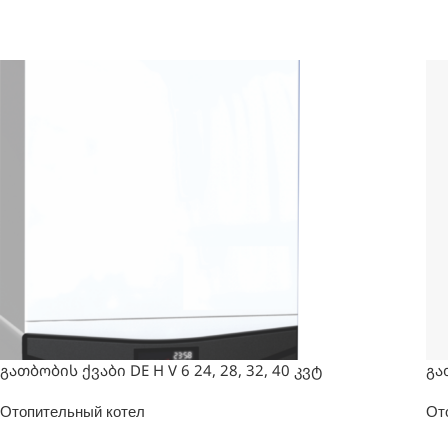
გათბობის ქვაბი DE H V 6 24, 28, 32, 40 კვტ
გა
Отопительный котел
От