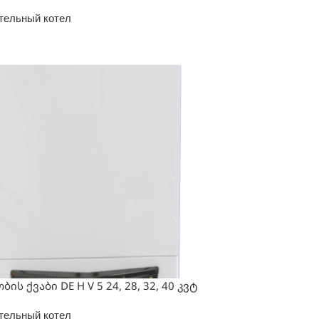
тельный котел
ბის ქვაბი DE H V 5 24, 28, 32, 40 კვტ
тельный котел