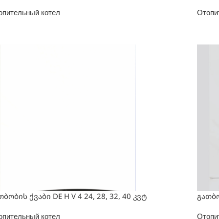
опительный котел
Отопи
თბობის ქვაბი DE H V 4 24, 28, 32, 40 კვტ
გათბო
опительный котел
Отопи