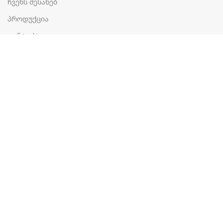
ჩვენს შესახებ
პროდუქცია
კონტაქტი
ᲞᲠᲝᲓᲣᲥᲪᲘᲐ
მილი
რადიატორი
საშრობი რადიატორი
გაზის წყლის გამაცხელებელი
გათბობის ქვაბი
ფასონური ნაწილები
LTD DECORALL 406273660 - 402291863 - ყველა უფლება