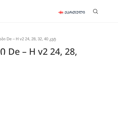
ᲥᲐᲠᲗᲣᲚᲘ
ი De – H v2 24, 28, 32, 40 კვტ
De – H v2 24, 28,