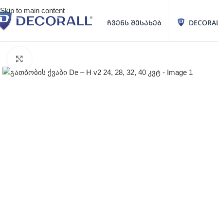
Skip to main content
ᲩᲕᲔᲜᲡ ᲨᲔᲡᲐᲮᲔᲑ
DECORA
Click to enlarge