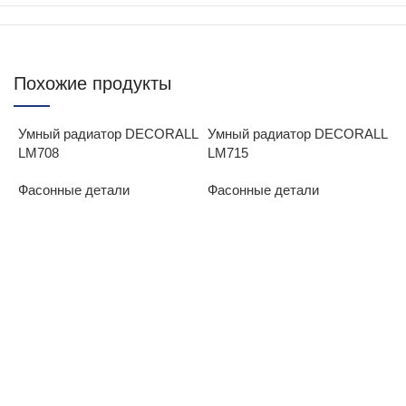
Похожие продукты
Умный радиатор DECORALL
Умный радиатор DECORALL
LM708
LM715
Фасонные детали
Фасонные детали
И
Ф